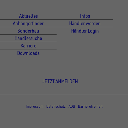
Für Kunden
Für Händler
Aktuelles
Infos
Anhängerfinder
Händler werden
Sonderbau
Händler Login
Händlersuche
Karriere
Downloads
Newsletter Anmeldung
JETZT ANMELDEN
© Copyright - UNSINN Fahrzeugtechnik
Impressum
Datenschutz
AGB
Barrierefreiheit