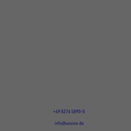
UNSINN Fahrzeugtechnik GmbH
Rainer Straße 23+25
86684
Holzheim
DE
Öffnungszeiten:
Mo bis Do 07:30 - 12:00 Uhr
und 13:00 - 17:00 Uhr
Fr 07:30 - 12:00 Uhr
+49 8276 5890-0
info@unsinn.de