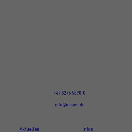
UNSINN Fahrzeugtechnik GmbH
Rainer Straße 23+25
86684
Holzheim
DE
Öffnungszeiten:
Mo bis Do 07:30 - 12:00 Uhr
und 13:00 - 17:00 Uhr
Fr 07:30 - 12:00 Uhr
+49 8276 5890-0
info@unsinn.de
Für Kunden
Für Händler
Aktuelles
Infos