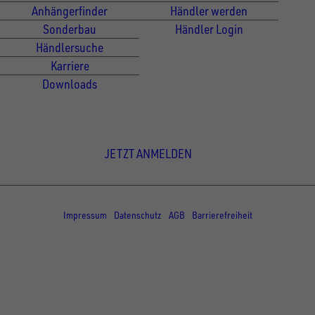
Anhängerfinder
Händler werden
Sonderbau
Händler Login
Händlersuche
Karriere
Downloads
Newsletter Anmeldung
JETZT ANMELDEN
© Copyright - UNSINN Fahrzeugtechnik
Impressum
Datenschutz
AGB
Barrierefreiheit