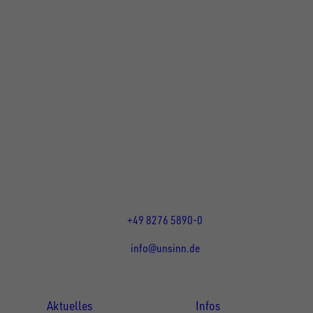
UNSINN Fahrzeugtechnik GmbH
Rainer Straße 23+25
86684
Holzheim
DE
Öffnungszeiten:
Mo bis Do 07:30 - 12:00 Uhr
und 13:00 - 17:00 Uhr
Fr 07:30 - 12:00 Uhr
+49 8276 5890-0
info@unsinn.de
Für Kunden
Für Händler
Aktuelles
Infos