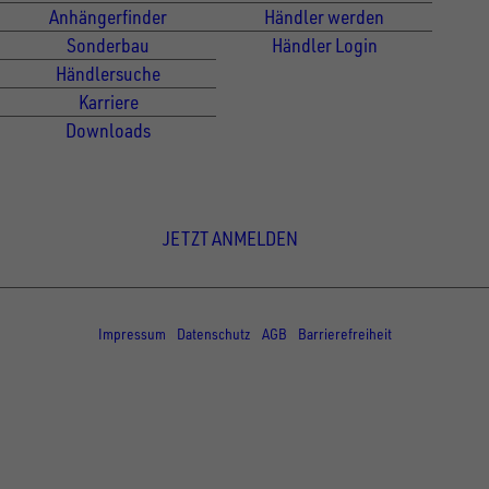
Anhängerfinder
Händler werden
Sonderbau
Händler Login
Händlersuche
Karriere
Downloads
Newsletter Anmeldung
JETZT ANMELDEN
© Copyright - UNSINN Fahrzeugtechnik
Impressum
Datenschutz
AGB
Barrierefreiheit