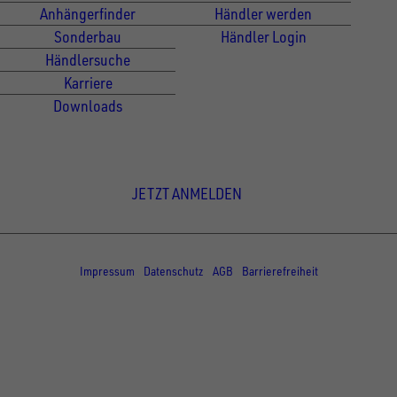
Anhängerfinder
Händler werden
Sonderbau
Händler Login
Händlersuche
Karriere
Downloads
Newsletter Anmeldung
JETZT ANMELDEN
© Copyright - UNSINN Fahrzeugtechnik
Impressum
Datenschutz
AGB
Barrierefreiheit