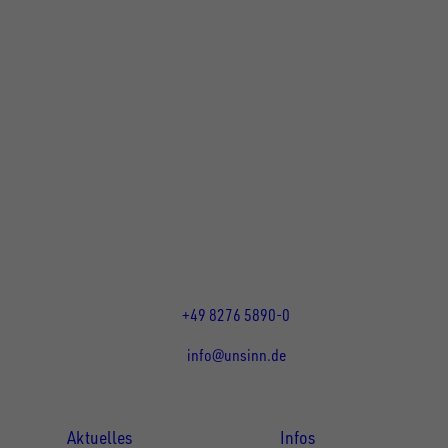
UNSINN Fahrzeugtechnik GmbH
Rainer Straße 23+25
86684
Holzheim
DE
Öffnungszeiten:
Mo bis Do 07:30 - 12:00 Uhr
und 13:00 - 17:00 Uhr
Fr 07:30 - 12:00 Uhr
+49 8276 5890-0
info@unsinn.de
Für Kunden
Für Händler
Aktuelles
Infos