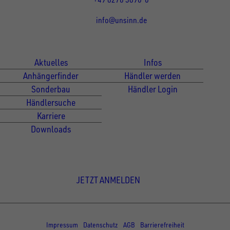
info@unsinn.de
Für Kunden
Für Händler
Aktuelles
Infos
Anhängerfinder
Händler werden
Sonderbau
Händler Login
Händlersuche
Karriere
Downloads
Newsletter Anmeldung
JETZT ANMELDEN
© Copyright - UNSINN Fahrzeugtechnik
Impressum
Datenschutz
AGB
Barrierefreiheit