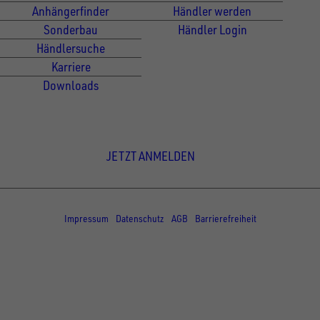
Anhängerfinder
Händler werden
Sonderbau
Händler Login
Händlersuche
Karriere
Downloads
Newsletter Anmeldung
JETZT ANMELDEN
© Copyright - UNSINN Fahrzeugtechnik
Impressum
Datenschutz
AGB
Barrierefreiheit