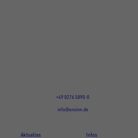
UNSINN Fahrzeugtechnik GmbH
Rainer Straße 23+25
86684
Holzheim
DE
Öffnungszeiten:
Mo bis Do 07:30 - 12:00 Uhr
und 13:00 - 17:00 Uhr
Fr 07:30 - 12:00 Uhr
+49 8276 5890-0
info@unsinn.de
Für Kunden
Für Händler
Aktuelles
Infos