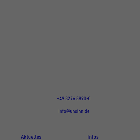
UNSINN Fahrzeugtechnik GmbH
Rainer Straße 23+25
86684
Holzheim
DE
Öffnungszeiten:
Mo bis Do 07:30 - 12:00 Uhr
und 13:00 - 17:00 Uhr
Fr 07:30 - 12:00 Uhr
+49 8276 5890-0
info@unsinn.de
Für Kunden
Für Händler
Aktuelles
Infos