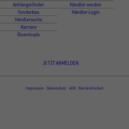
Anhängerfinder
Händler werden
Sonderbau
Händler Login
Händlersuche
Karriere
Downloads
Newsletter Anmeldung
JETZT ANMELDEN
© Copyright - UNSINN Fahrzeugtechnik
Impressum
Datenschutz
AGB
Barrierefreiheit