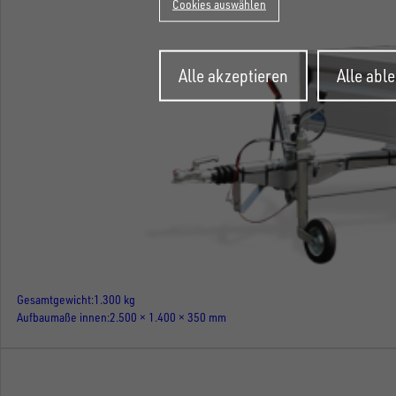
Cookies auswählen
Zustimmung
Alle akzeptieren
Alle abl
zurückziehen
Gesamtgewicht
1.300 kg
Aufbaumaße innen
2.500 × 1.400 × 350 mm