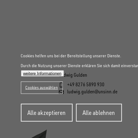
Cookies helfen uns bei der Bereitstellung unserer Dienste.
Durch die Nutzung unserer Dienste erklären Sie sich damit einversta
weitere Informationen
Ludwig Gulden
+49 8276 5890 930
Cookies auswählen
ludwig.gulden@unsinn.de
Zustimmung
Alle akzeptieren
Alle ablehnen
zurückziehen