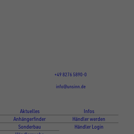
UNSINN Fahrzeugtechnik GmbH
Rainer Straße 23+25
86684
Holzheim
DE
Öffnungszeiten:
Mo bis Do 07:30 - 12:00 Uhr
und 13:00 - 17:00 Uhr
Fr 07:30 - 12:00 Uhr
+49 8276 5890-0
info@unsinn.de
Für Kunden
Für Händler
Aktuelles
Infos
Anhängerfinder
Händler werden
Sonderbau
Händler Login