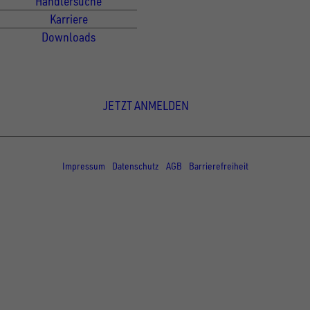
Händlersuche
Karriere
Downloads
Newsletter Anmeldung
JETZT ANMELDEN
© Copyright - UNSINN Fahrzeugtechnik
Impressum
Datenschutz
AGB
Barrierefreiheit