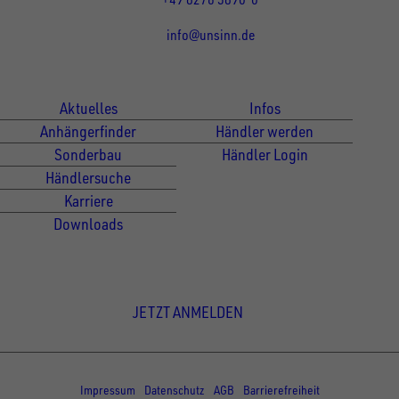
info@unsinn.de
Für Kunden
Für Händler
Aktuelles
Infos
Anhängerfinder
Händler werden
Sonderbau
Händler Login
Händlersuche
Karriere
Downloads
Newsletter Anmeldung
JETZT ANMELDEN
© Copyright - UNSINN Fahrzeugtechnik
Impressum
Datenschutz
AGB
Barrierefreiheit