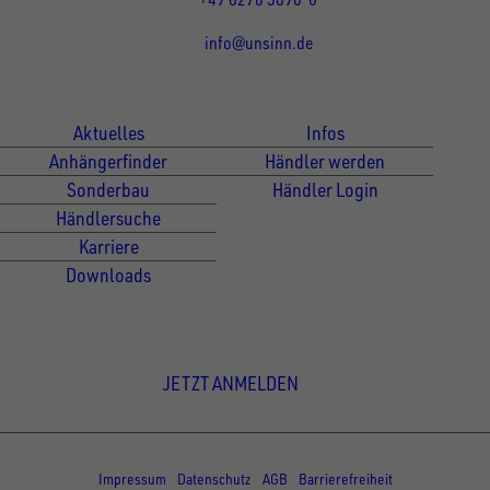
info@unsinn.de
Für Kunden
Für Händler
Aktuelles
Infos
Anhängerfinder
Händler werden
Sonderbau
Händler Login
Händlersuche
Karriere
Downloads
Newsletter Anmeldung
JETZT ANMELDEN
© Copyright - UNSINN Fahrzeugtechnik
Impressum
Datenschutz
AGB
Barrierefreiheit