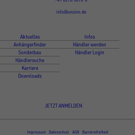
info@unsinn.de
Für Kunden
Für Händler
Aktuelles
Infos
Anhängerfinder
Händler werden
Sonderbau
Händler Login
Händlersuche
Karriere
Downloads
Newsletter Anmeldung
JETZT ANMELDEN
© Copyright - UNSINN Fahrzeugtechnik
Impressum
Datenschutz
AGB
Barrierefreiheit