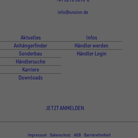
info@unsinn.de
Für Kunden
Für Händler
Aktuelles
Infos
Anhängerfinder
Händler werden
Sonderbau
Händler Login
Händlersuche
Karriere
Downloads
Newsletter Anmeldung
JETZT ANMELDEN
© Copyright - UNSINN Fahrzeugtechnik
Impressum
Datenschutz
AGB
Barrierefreiheit