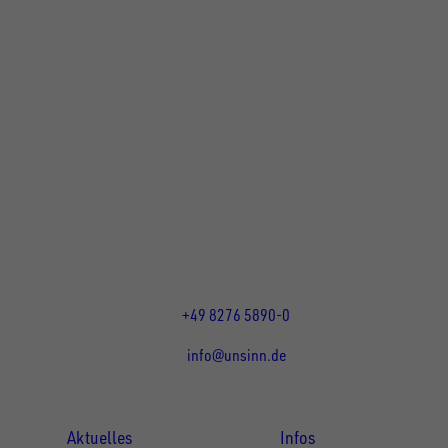
UNSINN Fahrzeugtechnik GmbH
Rainer Straße 23+25
86684
Holzheim
DE
Öffnungszeiten:
Mo bis Do 07:30 - 12:00 Uhr
und 13:00 - 17:00 Uhr
Fr 07:30 - 12:00 Uhr
+49 8276 5890-0
info@unsinn.de
Für Kunden
Für Händler
Aktuelles
Infos