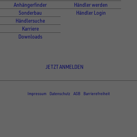
Anhängerfinder
Händler werden
Sonderbau
Händler Login
Händlersuche
Karriere
Downloads
Newsletter Anmeldung
JETZT ANMELDEN
© Copyright - UNSINN Fahrzeugtechnik
Impressum
Datenschutz
AGB
Barrierefreiheit