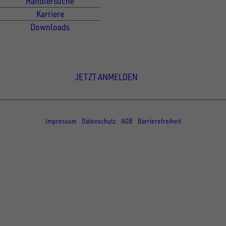
Händlersuche
Karriere
Downloads
Newsletter Anmeldung
JETZT ANMELDEN
© Copyright - UNSINN Fahrzeugtechnik
Impressum
Datenschutz
AGB
Barrierefreiheit