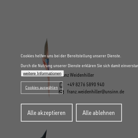
Cookies helfen uns bei der Bereitstellung unserer Dienste.
Durch die Nutzung unserer Dienste erklären Sie sich damit einversta
weitere Informationen
Franz Weidenhiller
+49 8276 5890 940
Cookies auswählen
franz.weidenhiller@unsinn.de
Zustimmung
Alle akzeptieren
Alle ablehnen
zurückziehen