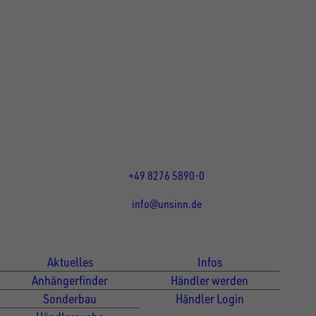
UNSINN Fahrzeugtechnik GmbH
Rainer Straße 23+25
86684
Holzheim
DE
Öffnungszeiten:
Mo bis Do 07:30 - 12:00 Uhr
und 13:00 - 17:00 Uhr
Fr 07:30 - 12:00 Uhr
+49 8276 5890-0
info@unsinn.de
Für Kunden
Für Händler
Aktuelles
Infos
Anhängerfinder
Händler werden
Sonderbau
Händler Login