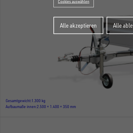
Cookies auswählen
Zustimmung
Alle akzeptieren
Alle abl
zurückziehen
Gesamtgewicht
1.300 kg
Aufbaumaße innen
2.500 × 1.400 × 350 mm