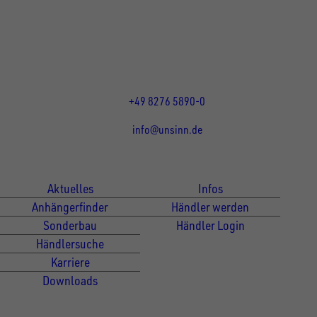
86684
Holzheim
DE
Öffnungszeiten:
Mo bis Do 07:30 - 12:00 Uhr
und 13:00 - 17:00 Uhr
Fr 07:30 - 12:00 Uhr
+49 8276 5890-0
info@unsinn.de
Für Kunden
Für Händler
Aktuelles
Infos
Anhängerfinder
Händler werden
Sonderbau
Händler Login
Händlersuche
Karriere
Downloads