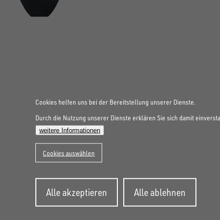
FOLGE UNS AUF SOCIAL MEDIA
Cookies helfen uns bei der Bereitstellung unserer Dienste.
Durch die Nutzung unserer Dienste erklären Sie sich damit einverst
weitere Informationen
Cookies auswählen
Zustimmung
Alle akzeptieren
Alle ablehnen
zurückziehen
UNSINN Fahrzeugtechnik GmbH
Rainer Straße 23+25