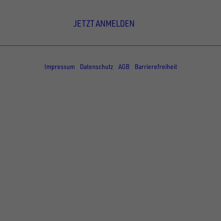
Newsletter Anmeldung
JETZT ANMELDEN
© Copyright - UNSINN Fahrzeugtechnik
Impressum
Datenschutz
AGB
Barrierefreiheit