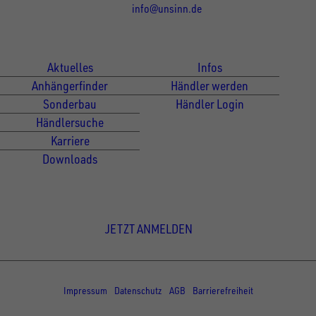
info@unsinn.de
Für Kunden
Für Händler
Aktuelles
Infos
Anhängerfinder
Händler werden
Sonderbau
Händler Login
Händlersuche
Karriere
Downloads
Newsletter Anmeldung
JETZT ANMELDEN
© Copyright - UNSINN Fahrzeugtechnik
Impressum
Datenschutz
AGB
Barrierefreiheit