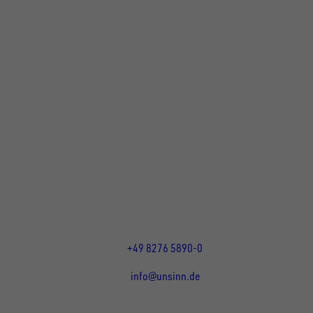
UNSINN Fahrzeugtechnik GmbH
Rainer Straße 23+25
86684
Holzheim
DE
Öffnungszeiten:
Mo bis Do 07:30 - 12:00 Uhr
und 13:00 - 17:00 Uhr
Fr 07:30 - 12:00 Uhr
+49 8276 5890-0
info@unsinn.de
Für Kunden
Für Händler