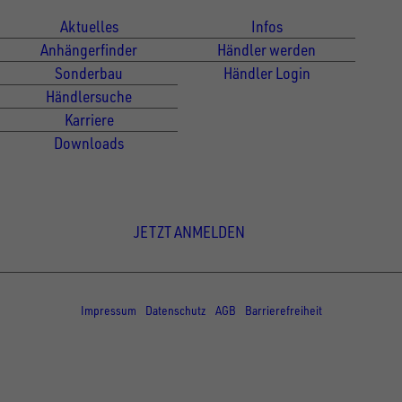
Aktuelles
Infos
Anhängerfinder
Händler werden
Sonderbau
Händler Login
Händlersuche
Karriere
Downloads
Newsletter Anmeldung
JETZT ANMELDEN
© Copyright - UNSINN Fahrzeugtechnik
Impressum
Datenschutz
AGB
Barrierefreiheit