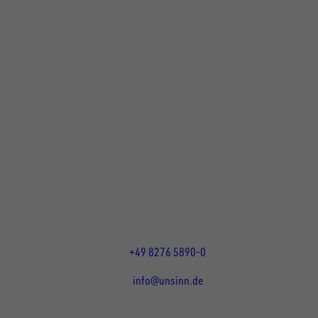
UNSINN Fahrzeugtechnik GmbH
Rainer Straße 23+25
86684
Holzheim
DE
Öffnungszeiten:
Mo bis Do 07:30 - 12:00 Uhr
und 13:00 - 17:00 Uhr
Fr 07:30 - 12:00 Uhr
+49 8276 5890-0
info@unsinn.de
Für Kunden
Für Händler