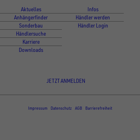
Aktuelles
Infos
Anhängerfinder
Händler werden
Sonderbau
Händler Login
Händlersuche
Karriere
Downloads
Newsletter Anmeldung
JETZT ANMELDEN
© Copyright - UNSINN Fahrzeugtechnik
Impressum
Datenschutz
AGB
Barrierefreiheit