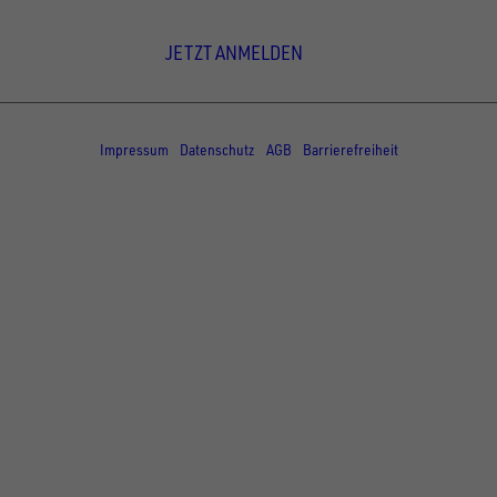
Newsletter Anmeldung
JETZT ANMELDEN
© Copyright - UNSINN Fahrzeugtechnik
Impressum
Datenschutz
AGB
Barrierefreiheit