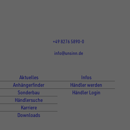
86684
Holzheim
DE
Öffnungszeiten:
Mo bis Do 07:30 - 12:00 Uhr
und 13:00 - 17:00 Uhr
Fr 07:30 - 12:00 Uhr
+49 8276 5890-0
info@unsinn.de
Für Kunden
Für Händler
Aktuelles
Infos
Anhängerfinder
Händler werden
Sonderbau
Händler Login
Händlersuche
Karriere
Downloads