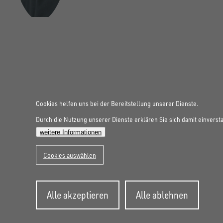
FOLGE UNS AUF SOCIAL MEDIA
Cookies helfen uns bei der Bereitstellung unserer Dienste.
Durch die Nutzung unserer Dienste erklären Sie sich damit einverst
weitere Informationen
Cookies auswählen
Zustimmung
Alle akzeptieren
Alle ablehnen
zurückziehen
UNSINN Fahrzeugtechnik GmbH
Rainer Straße 23+25