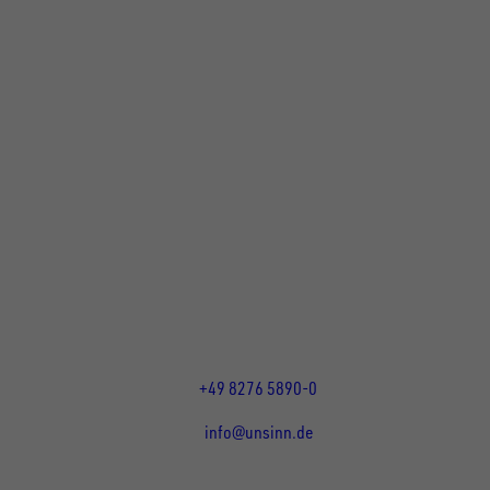
UNSINN Fahrzeugtechnik GmbH
Rainer Straße 23+25
86684
Holzheim
DE
Öffnungszeiten:
Mo bis Do 07:30 - 12:00 Uhr
und 13:00 - 17:00 Uhr
Fr 07:30 - 12:00 Uhr
+49 8276 5890-0
info@unsinn.de
Für Kunden
Für Händler