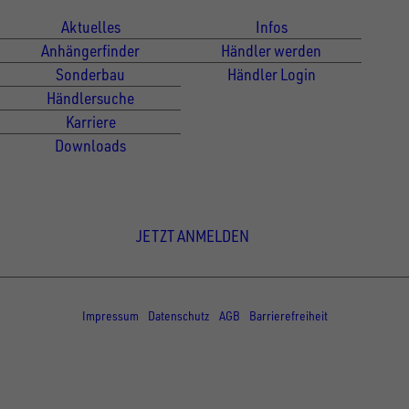
Aktuelles
Infos
Anhängerfinder
Händler werden
Sonderbau
Händler Login
Händlersuche
Karriere
Downloads
Newsletter Anmeldung
JETZT ANMELDEN
© Copyright - UNSINN Fahrzeugtechnik
Impressum
Datenschutz
AGB
Barrierefreiheit