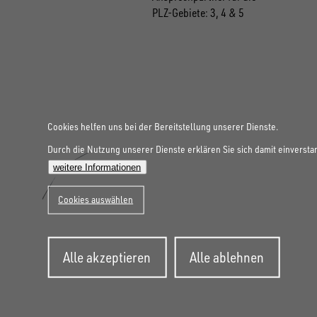
PLZ-Gebiete: 3, 4 & 5
Cookies helfen uns bei der Bereitstellung unserer Dienste.
Durch die Nutzung unserer Dienste erklären Sie sich damit einversta
weitere Informationen
Cookies auswählen
Zustimmung
Alle akzeptieren
Alle ablehnen
zurückziehen