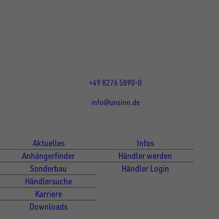
Rainer Straße 23+25
86684
Holzheim
DE
Öffnungszeiten:
Mo bis Do 07:30 - 12:00 Uhr
und 13:00 - 17:00 Uhr
Fr 07:30 - 12:00 Uhr
+49 8276 5890-0
info@unsinn.de
Für Kunden
Für Händler
Aktuelles
Infos
Anhängerfinder
Händler werden
Sonderbau
Händler Login
Händlersuche
Karriere
Downloads