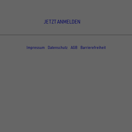
Newsletter Anmeldung
JETZT ANMELDEN
© Copyright - UNSINN Fahrzeugtechnik
Impressum
Datenschutz
AGB
Barrierefreiheit