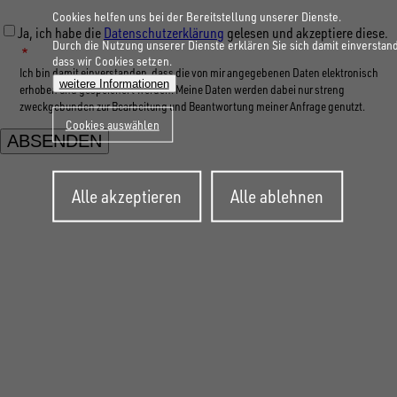
Cookies helfen uns bei der Bereitstellung unserer Dienste.
Ja, ich habe die
Datenschutzerklärung
gelesen und akzeptiere diese.
Durch die Nutzung unserer Dienste erklären Sie sich damit einverstan
dass wir Cookies setzen.
Ich bin damit einverstanden, dass die von mir angegebenen Daten elektronisch
weitere Informationen
erhoben und gespeichert werden. Meine Daten werden dabei nur streng
zweckgebunden zur Bearbeitung und Beantwortung meiner Anfrage genutzt.
Cookies auswählen
Zustimmung
Alle akzeptieren
Alle ablehnen
zurückziehen
FOLGE UNS AUF SOCIAL MEDIA