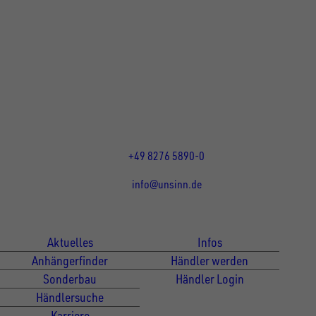
UNSINN Fahrzeugtechnik GmbH
Rainer Straße 23+25
86684
Holzheim
DE
Öffnungszeiten:
Mo bis Do 07:30 - 12:00 Uhr
und 13:00 - 17:00 Uhr
Fr 07:30 - 12:00 Uhr
+49 8276 5890-0
info@unsinn.de
Für Kunden
Für Händler
Aktuelles
Infos
Anhängerfinder
Händler werden
Sonderbau
Händler Login
Händlersuche
Karriere