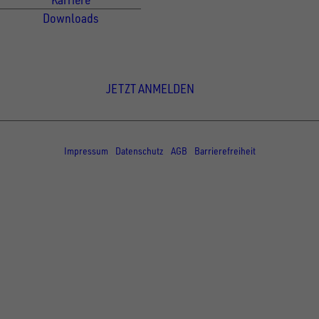
Downloads
Newsletter Anmeldung
JETZT ANMELDEN
© Copyright - UNSINN Fahrzeugtechnik
Impressum
Datenschutz
AGB
Barrierefreiheit