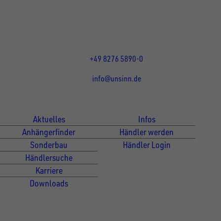
DE
Öffnungszeiten:
Mo bis Do 07:30 - 12:00 Uhr
und 13:00 - 17:00 Uhr
Fr 07:30 - 12:00 Uhr
+49 8276 5890-0
info@unsinn.de
Für Kunden
Für Händler
Aktuelles
Infos
Anhängerfinder
Händler werden
Sonderbau
Händler Login
Händlersuche
Karriere
Downloads
Newsletter Anmeldung