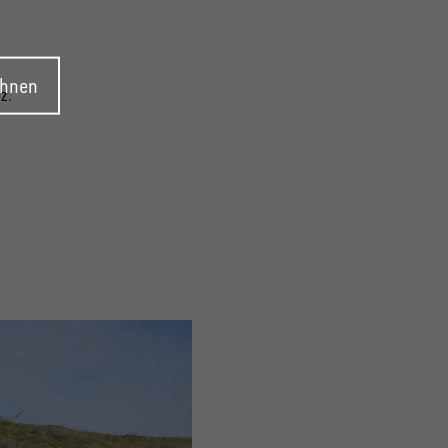
ehnen
z.