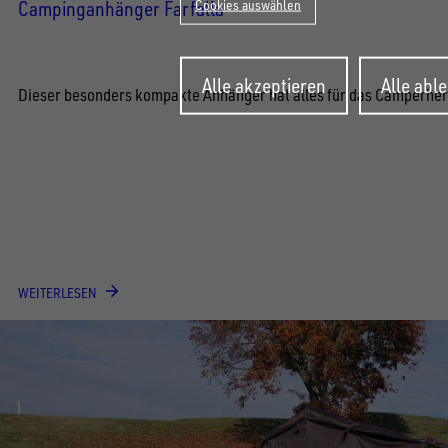
Cookies auswählen
Campinganhänger Farfalla
Zustimmung
Alle akzeptieren
Alle abl
zurückziehen
Dieser besonders kompakte Anhänger hat alles für das Camperher
WEITERLESEN