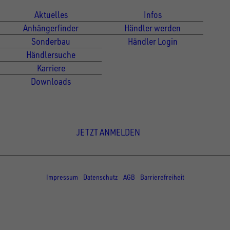
Aktuelles
Infos
Anhängerfinder
Händler werden
Sonderbau
Händler Login
Händlersuche
Karriere
Downloads
Newsletter Anmeldung
JETZT ANMELDEN
© Copyright - UNSINN Fahrzeugtechnik
Impressum
Datenschutz
AGB
Barrierefreiheit