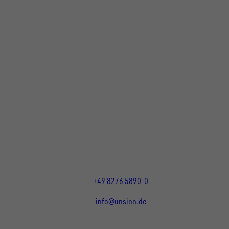
UNSINN Fahrzeugtechnik GmbH
Rainer Straße 23+25
86684
Holzheim
DE
Öffnungszeiten:
Mo bis Do 07:30 - 12:00 Uhr
und 13:00 - 17:00 Uhr
Fr 07:30 - 12:00 Uhr
+49 8276 5890-0
info@unsinn.de
Für Kunden
Für Händler