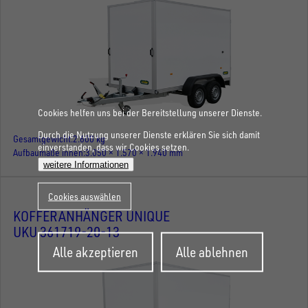
Cookies helfen uns bei der Bereitstellung unserer Dienste.
Durch die Nutzung unserer Dienste erklären Sie sich damit
Gesamtgewicht
2.600 kg
einverstanden, dass wir Cookies setzen.
Aufbaumaße innen
3.050 × 1.570 × 1.940 mm
weitere Informationen
Cookies auswählen
KOFFERANHÄNGER UNIQUE
UKU 361719-20-13
Zustimmung
Alle akzeptieren
Alle ablehnen
zurückziehen