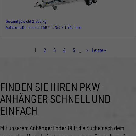
Gesamtgewicht
2.600 kg
Aufbaumaße innen
3.660 × 1.750 × 1.940 mm
Aktuelle
1
Seite
2
Seite
3
Seite
4
Seite
5
Nächste
››
Letzte
Letzte »
…
Seite
Seite
Seite
FINDEN SIE IHREN PKW-
ANHÄNGER SCHNELL UND
EINFACH
Mit unserem Anhängerfinder fällt die Suche nach dem