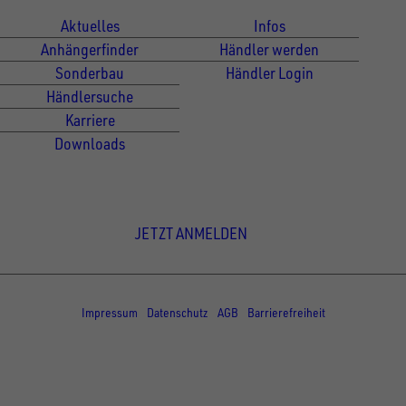
Aktuelles
Infos
Anhängerfinder
Händler werden
Sonderbau
Händler Login
Händlersuche
Karriere
Downloads
Newsletter Anmeldung
JETZT ANMELDEN
© Copyright - UNSINN Fahrzeugtechnik
Impressum
Datenschutz
AGB
Barrierefreiheit