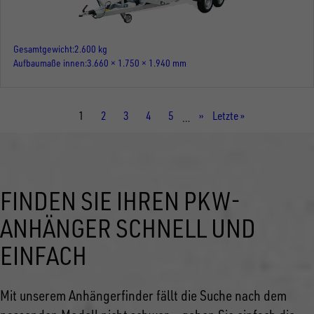
Gesamtgewicht
2.600 kg
Aufbaumaße innen
3.660 × 1.750 × 1.940 mm
Aktuelle
1
Seite
2
Seite
3
Seite
4
Seite
5
Nächste
››
Letzte
Letzte »
…
Seite
Seite
Seite
FINDEN SIE IHREN PKW-
ANHÄNGER SCHNELL UND
EINFACH
Mit unserem Anhängerfinder fällt die Suche nach dem