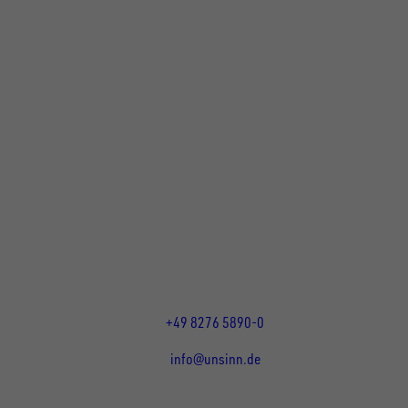
UNSINN Fahrzeugtechnik GmbH
Rainer Straße 23+25
86684
Holzheim
DE
Öffnungszeiten:
Mo bis Do 07:30 - 12:00 Uhr
und 13:00 - 17:00 Uhr
Fr 07:30 - 12:00 Uhr
+49 8276 5890-0
info@unsinn.de
Für Kunden
Für Händler