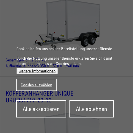
Cookies helfen uns bei der Bereitstellung unserer Dienste.
Durch die Nutzung unserer Dienste erklären Sie sich damit
Gesamtgewicht
2.600 kg
einverstanden, dass wir Cookies setzen.
Aufbaumaße innen
3.050 × 1.570 × 1.940 mm
weitere Informationen
Cookies auswählen
KOFFERANHÄNGER UNIQUE
UKU 361719-20-13
Zustimmung
Alle akzeptieren
Alle ablehnen
zurückziehen