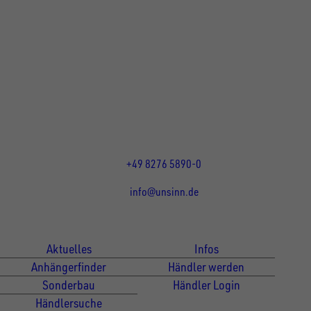
UNSINN Fahrzeugtechnik GmbH
Rainer Straße 23+25
86684
Holzheim
DE
Öffnungszeiten:
Mo bis Do 07:30 - 12:00 Uhr
und 13:00 - 17:00 Uhr
Fr 07:30 - 12:00 Uhr
+49 8276 5890-0
info@unsinn.de
Für Kunden
Für Händler
Aktuelles
Infos
Anhängerfinder
Händler werden
Sonderbau
Händler Login
Händlersuche