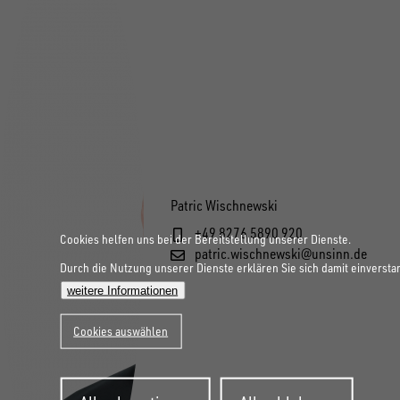
Patric Wischnewski
+49 8276 5890 920
Cookies helfen uns bei der Bereitstellung unserer Dienste.
patric.wischnewski@unsinn.de
Durch die Nutzung unserer Dienste erklären Sie sich damit einversta
weitere Informationen
Cookies auswählen
Zustimmung