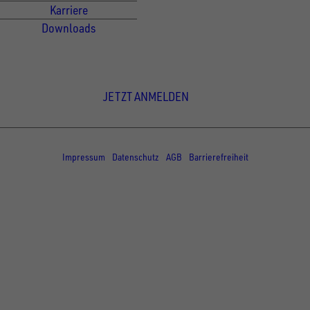
Karriere
Downloads
Newsletter Anmeldung
JETZT ANMELDEN
© Copyright - UNSINN Fahrzeugtechnik
Impressum
Datenschutz
AGB
Barrierefreiheit