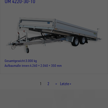
UM 4220-30-10
Gesamtgewicht
3.000 kg
Aufbaumaße innen
4.260 × 2.040 × 350 mm
Aktuelle
1
Seite
2
Nächste
››
Letzte
Letzte »
Seite
Seite
Seite