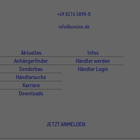
Fr 07:30 - 12:00 Uhr
+49 8276 5890-0
info@unsinn.de
Für Kunden
Für Händler
Aktuelles
Infos
Anhängerfinder
Händler werden
Sonderbau
Händler Login
Händlersuche
Karriere
Downloads
Newsletter Anmeldung
JETZT ANMELDEN