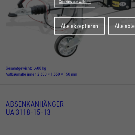
Cookies auswählen
Zustimmung
Alle akzeptieren
Alle abl
zurückziehen
Gesamtgewicht
1.400 kg
Aufbaumaße innen
2.600 × 1.550 × 150 mm
ABSENKANHÄNGER
UA 3118-15-13