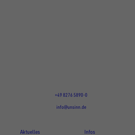
UNSINN Fahrzeugtechnik GmbH
Rainer Straße 23+25
86684
Holzheim
DE
Öffnungszeiten:
Mo bis Do 07:30 - 12:00 Uhr
und 13:00 - 17:00 Uhr
Fr 07:30 - 12:00 Uhr
+49 8276 5890-0
info@unsinn.de
Für Kunden
Für Händler
Aktuelles
Infos