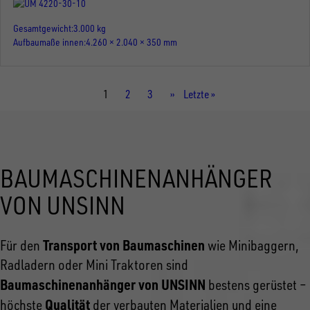
Gesamtgewicht
3.000 kg
Aufbaumaße innen
4.260 × 2.040 × 350 mm
Aktuelle
1
Seite
2
Seite
3
Nächste
››
Letzte
Letzte »
Seite
Seite
Seite
BAUMASCHINENANHÄNGER
VON UNSINN
Transport von Baumaschinen
Für den
wie Minibaggern,
Radladern oder Mini Traktoren sind
Baumaschinenanhänger von UNSINN
bestens gerüstet –
Qualität
höchste
der verbauten Materialien und eine