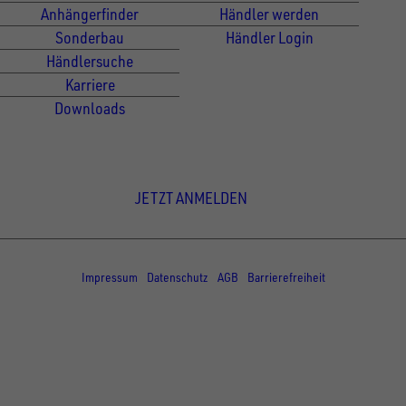
Anhängerfinder
Händler werden
Sonderbau
Händler Login
Händlersuche
Karriere
Downloads
Newsletter Anmeldung
JETZT ANMELDEN
© Copyright - UNSINN Fahrzeugtechnik
Impressum
Datenschutz
AGB
Barrierefreiheit