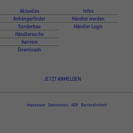
Aktuelles
Infos
Anhängerfinder
Händler werden
Sonderbau
Händler Login
Händlersuche
Karriere
Downloads
Newsletter Anmeldung
JETZT ANMELDEN
© Copyright - UNSINN Fahrzeugtechnik
Impressum
Datenschutz
AGB
Barrierefreiheit