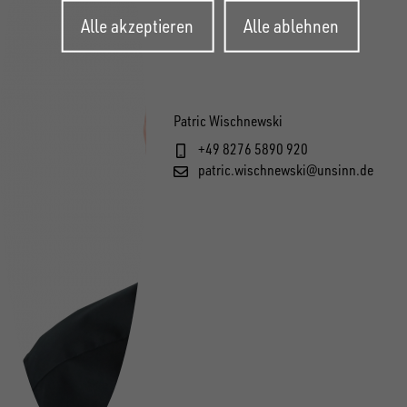
Zustimmung
Alle akzeptieren
Alle ablehnen
zurückziehen
Patric Wischnewski
+49 8276 5890 920
patric.wischnewski@unsinn.de