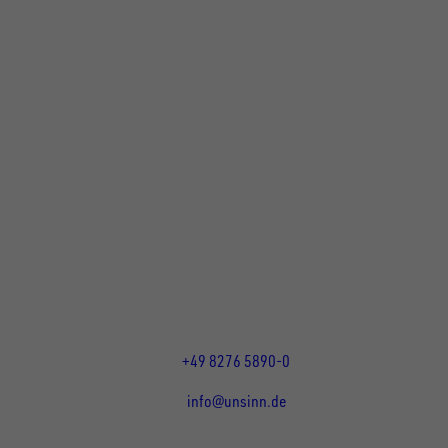
UNSINN Fahrzeugtechnik GmbH
Rainer Straße 23+25
86684
Holzheim
DE
Öffnungszeiten:
Mo bis Do 07:30 - 12:00 Uhr
und 13:00 - 17:00 Uhr
Fr 07:30 - 12:00 Uhr
+49 8276 5890-0
info@unsinn.de
Für Kunden
Für Händler