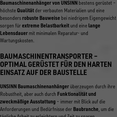
Baumaschinenanhänger von UNSINN
bestens gerüstet –
Qualität
höchste
der verbauten Materialien und eine
robuste Bauweise
besonders
bei niedrigem Eigengewicht
extreme Belastbarkeit
lange
sorgen für
und eine
Lebensdauer
mit minimalen Reparatur- und
Wartungskosten.
BAUMASCHINENTRANSPORTER –
OPTIMAL GERÜSTET FÜR DEN HARTEN
EINSATZ AUF DER BAUSTELLE
UNSINN Baumaschinenanhänger
überzeugen durch ihre
Funktionalität und
Robustheit, aber auch durch
zweckmäßige Ausstattung
– immer mit Blick auf die
Baubranche
Anforderungen und Bedürfnisse der
, um die
tägliche Arbeit zu erleichtern und Zeit zu sparen.