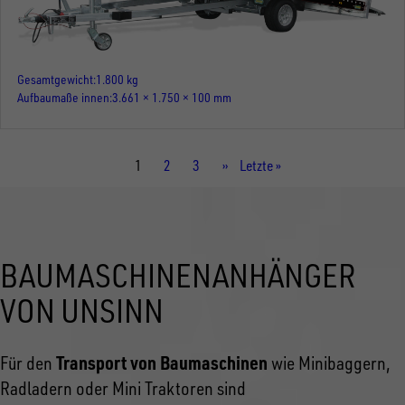
Gesamtgewicht
1.800 kg
Aufbaumaße innen
3.661 × 1.750 × 100 mm
Aktuelle
1
Seite
2
Seite
3
Nächste
››
Letzte
Letzte »
Seite
Seite
Seite
BAUMASCHINENANHÄNGER
VON UNSINN
Transport von Baumaschinen
Für den
wie Minibaggern,
Radladern oder Mini Traktoren sind