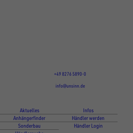
UNSINN Fahrzeugtechnik GmbH
Rainer Straße 23+25
86684
Holzheim
DE
Öffnungszeiten:
Mo bis Do 07:30 - 12:00 Uhr
und 13:00 - 17:00 Uhr
Fr 07:30 - 12:00 Uhr
+49 8276 5890-0
info@unsinn.de
Für Kunden
Für Händler
Aktuelles
Infos
Anhängerfinder
Händler werden
Sonderbau
Händler Login