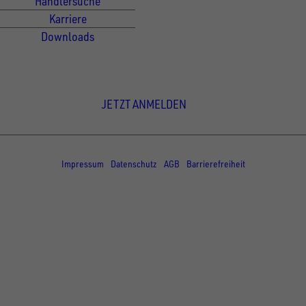
Händlersuche
Karriere
Downloads
Newsletter Anmeldung
JETZT ANMELDEN
© Copyright - UNSINN Fahrzeugtechnik
Impressum
Datenschutz
AGB
Barrierefreiheit