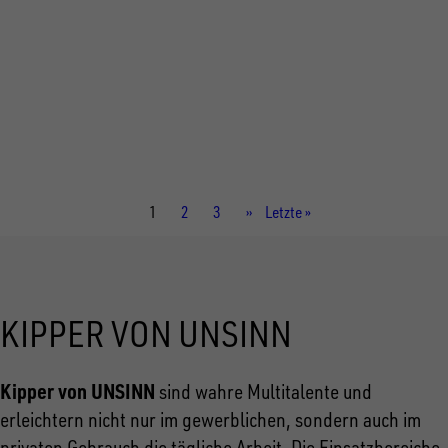
Gesamtgewicht
3.000 kg
Aufbaumaße innen
3.060 × 2.040 × 350 mm
Aktuelle
1
Seite
2
Seite
3
Nächste
››
Letzte
Letzte »
Seite
Seite
Seite
KIPPER VON UNSINN
Kipper von UNSINN
sind wahre Multitalente und
erleichtern nicht nur im gewerblichen, sondern auch im
privaten Gebrauch die tägliche Arbeit. Die Einsatzbereiche