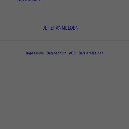
Newsletter Anmeldung
JETZT ANMELDEN
© Copyright - UNSINN Fahrzeugtechnik
Impressum
Datenschutz
AGB
Barrierefreiheit