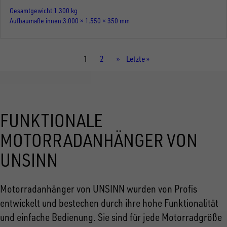
Gesamtgewicht
1.300 kg
Aufbaumaße innen
3.000 × 1.550 × 350 mm
Aktuelle
1
Seite
2
Nächste
››
Letzte
Letzte »
Seite
Seite
Seite
FUNKTIONALE
MOTORRADANHÄNGER VON
UNSINN
Motorradanhänger von UNSINN wurden von Profis
entwickelt und bestechen durch ihre hohe Funktionalität
und einfache Bedienung. Sie sind für jede Motorradgröße