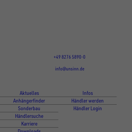
UNSINN Fahrzeugtechnik GmbH
Rainer Straße 23+25
86684
Holzheim
DE
Öffnungszeiten:
Mo bis Do 07:30 - 12:00 Uhr
und 13:00 - 17:00 Uhr
Fr 07:30 - 12:00 Uhr
+49 8276 5890-0
info@unsinn.de
Für Kunden
Für Händler
Aktuelles
Infos
Anhängerfinder
Händler werden
Sonderbau
Händler Login
Händlersuche
Karriere
Downloads