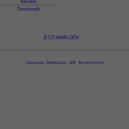
Karriere
Downloads
Newsletter Anmeldung
JETZT ANMELDEN
© Copyright - UNSINN Fahrzeugtechnik
Impressum
Datenschutz
AGB
Barrierefreiheit