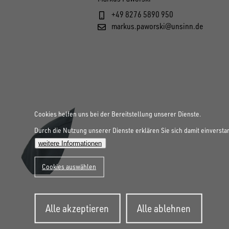
+49 8276 5890 950
markus.paworski@unsinn.de
Cookies helfen uns bei der Bereitstellung unserer Dienste.
Durch die Nutzung unserer Dienste erklären Sie sich damit einversta
weitere Informationen
Cookies auswählen
Zustimmung
Alle akzeptieren
Alle ablehnen
zurückziehen