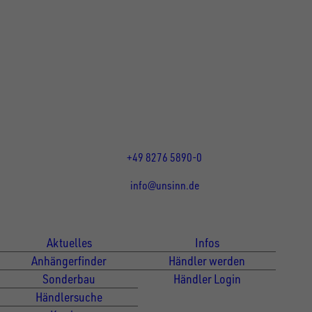
UNSINN Fahrzeugtechnik GmbH
Rainer Straße 23+25
86684
Holzheim
DE
Öffnungszeiten:
Mo bis Do 07:30 - 12:00 Uhr
und 13:00 - 17:00 Uhr
Fr 07:30 - 12:00 Uhr
+49 8276 5890-0
info@unsinn.de
Für Kunden
Für Händler
Aktuelles
Infos
Anhängerfinder
Händler werden
Sonderbau
Händler Login
Händlersuche