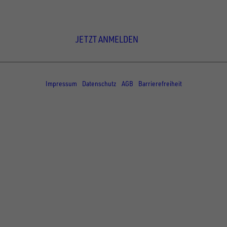
Newsletter Anmeldung
JETZT ANMELDEN
© Copyright - UNSINN Fahrzeugtechnik
Impressum
Datenschutz
AGB
Barrierefreiheit