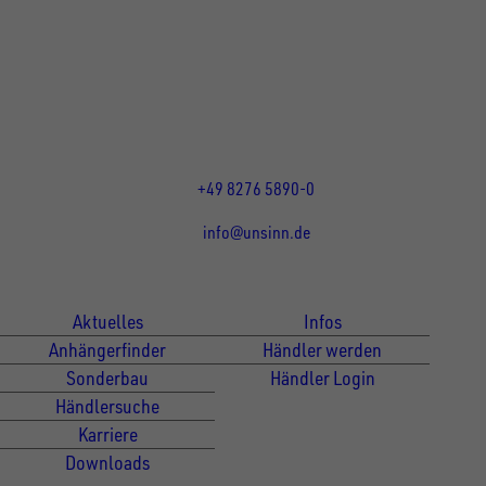
Rainer Straße 23+25
86684
Holzheim
DE
Öffnungszeiten:
Mo bis Do 07:30 - 12:00 Uhr
und 13:00 - 17:00 Uhr
Fr 07:30 - 12:00 Uhr
+49 8276 5890-0
info@unsinn.de
Für Kunden
Für Händler
Aktuelles
Infos
Anhängerfinder
Händler werden
Sonderbau
Händler Login
Händlersuche
Karriere
Downloads