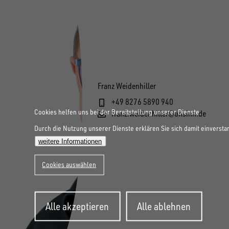
Franz Weidenhiller
+49 8276 5890 940
Cookies helfen uns bei der Bereitstellung unserer Dienste.
franz.weidenhiller@unsinn.de
Durch die Nutzung unserer Dienste erklären Sie sich damit einversta
weitere Informationen
Cookies auswählen
Zustimmung
Alle akzeptieren
Alle ablehnen
zurückziehen