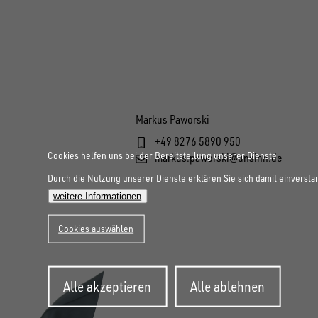
Markus Paworski
+49 8276 5890 950
Cookies helfen uns bei der Bereitstellung unserer Dienste.
markus.paworski@unsinn.de
Durch die Nutzung unserer Dienste erklären Sie sich damit einversta
weitere Informationen
Cookies auswählen
Zustimmung
Alle akzeptieren
Alle ablehnen
zurückziehen