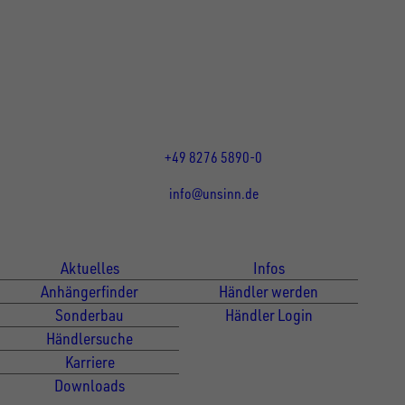
Rainer Straße 23+25
86684
Holzheim
DE
Öffnungszeiten:
Mo bis Do 07:30 - 12:00 Uhr
und 13:00 - 17:00 Uhr
Fr 07:30 - 12:00 Uhr
+49 8276 5890-0
info@unsinn.de
Für Kunden
Für Händler
Aktuelles
Infos
Anhängerfinder
Händler werden
Sonderbau
Händler Login
Händlersuche
Karriere
Downloads