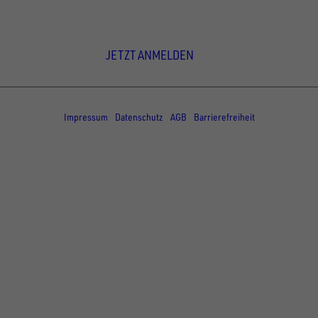
Newsletter Anmeldung
JETZT ANMELDEN
© Copyright - UNSINN Fahrzeugtechnik
Impressum
Datenschutz
AGB
Barrierefreiheit