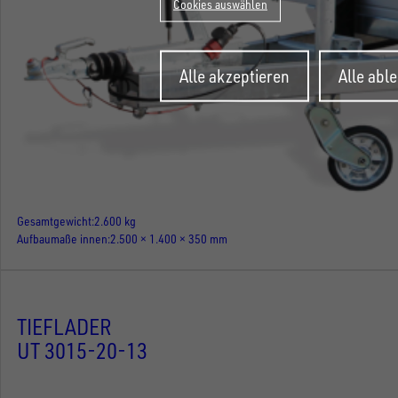
Cookies auswählen
Zustimmung
Alle akzeptieren
Alle abl
zurückziehen
Gesamtgewicht
2.600 kg
Aufbaumaße innen
2.500 × 1.400 × 350 mm
TIEFLADER
UT 3015-20-13