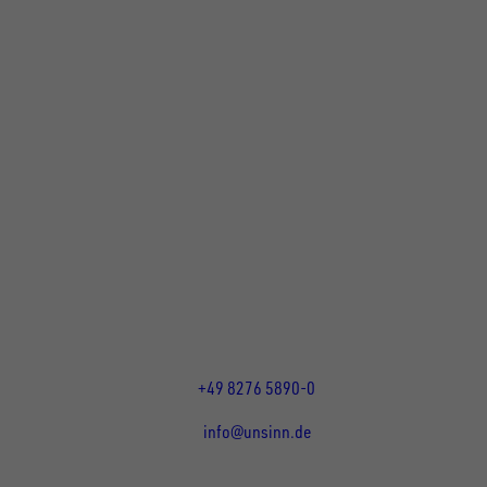
UNSINN Fahrzeugtechnik GmbH
Rainer Straße 23+25
86684
Holzheim
DE
Öffnungszeiten:
Mo bis Do 07:30 - 12:00 Uhr
und 13:00 - 17:00 Uhr
Fr 07:30 - 12:00 Uhr
+49 8276 5890-0
info@unsinn.de
Für Kunden
Für Händler