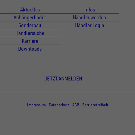
Aktuelles
Infos
Anhängerfinder
Händler werden
Sonderbau
Händler Login
Händlersuche
Karriere
Downloads
Newsletter Anmeldung
JETZT ANMELDEN
© Copyright - UNSINN Fahrzeugtechnik
Impressum
Datenschutz
AGB
Barrierefreiheit