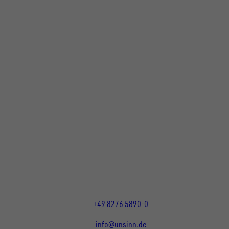
UNSINN Fahrzeugtechnik GmbH
Rainer Straße 23+25
86684
Holzheim
DE
Öffnungszeiten:
Mo bis Do 07:30 - 12:00 Uhr
und 13:00 - 17:00 Uhr
Fr 07:30 - 12:00 Uhr
+49 8276 5890-0
info@unsinn.de