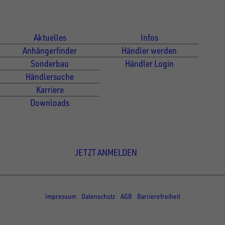
Für Kunden
Für Händler
Aktuelles
Infos
Anhängerfinder
Händler werden
Sonderbau
Händler Login
Händlersuche
Karriere
Downloads
Newsletter Anmeldung
JETZT ANMELDEN
© Copyright - UNSINN Fahrzeugtechnik
Impressum
Datenschutz
AGB
Barrierefreiheit