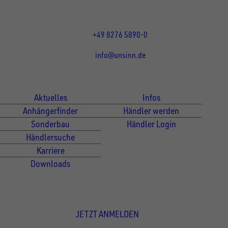
und 13:00 - 17:00 Uhr
Fr 07:30 - 12:00 Uhr
+49 8276 5890-0
info@unsinn.de
Für Kunden
Für Händler
Aktuelles
Infos
Anhängerfinder
Händler werden
Sonderbau
Händler Login
Händlersuche
Karriere
Downloads
Newsletter Anmeldung
JETZT ANMELDEN