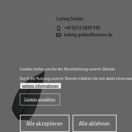
Ludwig Gulden
+49 8276 5890 930
ludwig.gulden@unsinn.de
Cookies helfen uns bei der Bereitstellung unserer Dienste.
Durch die Nutzung unserer Dienste erklären Sie sich damit einversta
weitere Informationen
Cookies auswählen
Zustimmung
Alle akzeptieren
Alle ablehnen
zurückziehen