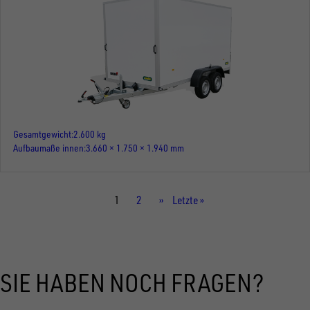
Gesamtgewicht
2.600 kg
Aufbaumaße innen
3.660 × 1.750 × 1.940 mm
Aktuelle
1
Seite
2
Nächste
››
Letzte
Letzte »
Seite
Seite
Seite
SIE HABEN NOCH FRAGEN?