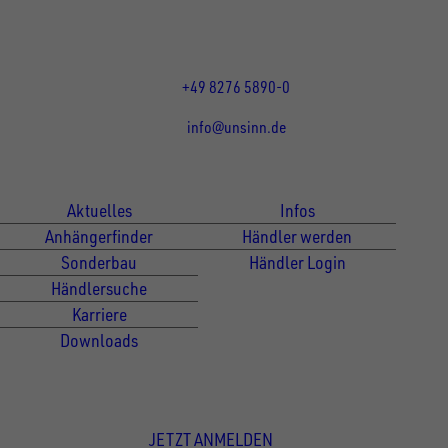
Mo bis Do 07:30 - 12:00 Uhr
und 13:00 - 17:00 Uhr
Fr 07:30 - 12:00 Uhr
+49 8276 5890-0
info@unsinn.de
Für Kunden
Für Händler
Aktuelles
Infos
Anhängerfinder
Händler werden
Sonderbau
Händler Login
Händlersuche
Karriere
Downloads
Newsletter Anmeldung
JETZT ANMELDEN