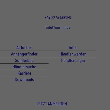
und 13:00 - 17:00 Uhr
Fr 07:30 - 12:00 Uhr
+49 8276 5890-0
info@unsinn.de
Für Kunden
Für Händler
Aktuelles
Infos
Anhängerfinder
Händler werden
Sonderbau
Händler Login
Händlersuche
Karriere
Downloads
Newsletter Anmeldung
JETZT ANMELDEN