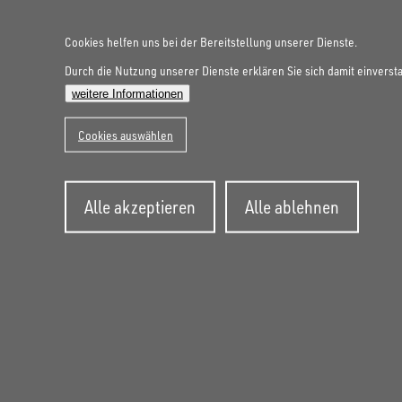
Cookies helfen uns bei der Bereitstellung unserer Dienste.
Durch die Nutzung unserer Dienste erklären Sie sich damit einverst
FOLGE UNS AUF SOCIAL MEDIA
weitere Informationen
Cookies auswählen
Zustimmung
Alle akzeptieren
Alle ablehnen
zurückziehen
UNSINN Fahrzeugtechnik GmbH
Rainer Straße 23+25
86684
Holzheim
DE
Öffnungszeiten:
Mo bis Do 07:30 - 12:00 Uhr