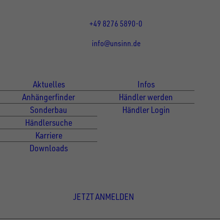
Fr 07:30 - 12:00 Uhr
+49 8276 5890-0
info@unsinn.de
Für Kunden
Für Händler
Aktuelles
Infos
Anhängerfinder
Händler werden
Sonderbau
Händler Login
Händlersuche
Karriere
Downloads
Newsletter Anmeldung
JETZT ANMELDEN