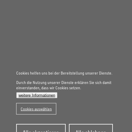
Gesamtgewicht
3.000 kg
Aufbaumaße innen
4.860 × 2.040 × 350 mm
MASCHINENTRANSPORTER
UM 4820-35-13
Cookies helfen uns bei der Bereitstellung unserer Dienste.
Durch die Nutzung unserer Dienste erklären Sie sich damit
einverstanden, dass wir Cookies setzen.
weitere Informationen
Cookies auswählen
Zustimmung
Gesamtgewicht
3.500 kg
zurückziehen