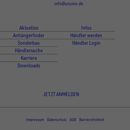
info@unsinn.de
Für Kunden
Für Händler
Aktuelles
Infos
Anhängerfinder
Händler werden
Sonderbau
Händler Login
Händlersuche
Karriere
Downloads
Newsletter Anmeldung
JETZT ANMELDEN
© Copyright - UNSINN Fahrzeugtechnik
Impressum
Datenschutz
AGB
Barrierefreiheit