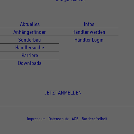
Für Kunden
Für Händler
Aktuelles
Infos
Anhängerfinder
Händler werden
Sonderbau
Händler Login
Händlersuche
Karriere
Downloads
Newsletter Anmeldung
JETZT ANMELDEN
© Copyright - UNSINN Fahrzeugtechnik
Impressum
Datenschutz
AGB
Barrierefreiheit