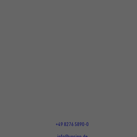
UNSINN Fahrzeugtechnik GmbH
Rainer Straße 23+25
86684
Holzheim
DE
Öffnungszeiten:
Mo bis Do 07:30 - 12:00 Uhr
und 13:00 - 17:00 Uhr
Fr 07:30 - 12:00 Uhr
+49 8276 5890-0
info@unsinn.de