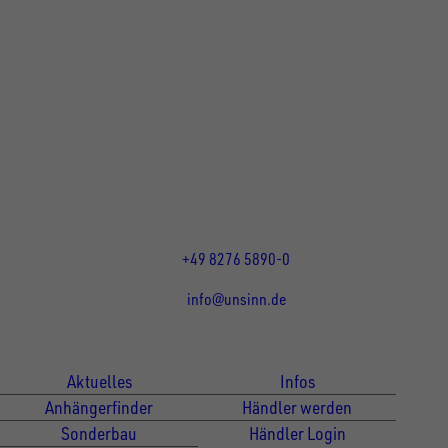
UNSINN Fahrzeugtechnik GmbH
Rainer Straße 23+25
86684
Holzheim
DE
Öffnungszeiten:
Mo bis Do 07:30 - 12:00 Uhr
und 13:00 - 17:00 Uhr
Fr 07:30 - 12:00 Uhr
+49 8276 5890-0
info@unsinn.de
Für Kunden
Für Händler
Aktuelles
Infos
Anhängerfinder
Händler werden
Sonderbau
Händler Login