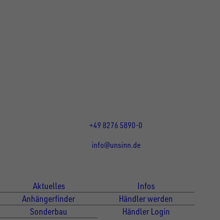
UNSINN Fahrzeugtechnik GmbH
Rainer Straße 23+25
86684
Holzheim
DE
Öffnungszeiten:
Mo bis Do 07:30 - 12:00 Uhr
und 13:00 - 17:00 Uhr
Fr 07:30 - 12:00 Uhr
+49 8276 5890-0
info@unsinn.de
Für Kunden
Für Händler
Aktuelles
Infos
Anhängerfinder
Händler werden
Sonderbau
Händler Login