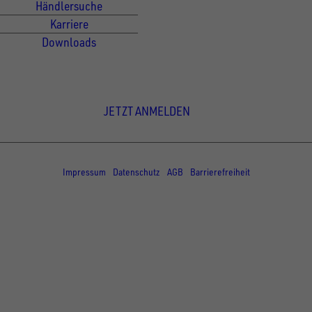
Händlersuche
Karriere
Downloads
Newsletter Anmeldung
JETZT ANMELDEN
© Copyright - UNSINN Fahrzeugtechnik
Impressum
Datenschutz
AGB
Barrierefreiheit