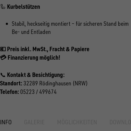
Kurbelstützen
🦾
Stabil, heckseitig montiert – für sicheren Stand beim
Be- und Entladen
💶 Preis inkl. MwSt., Fracht & Papiere
💳 Finanzierung möglich!
Kontakt & Besichtigung:
📞
Standort:
32289 Rödinghausen (NRW)
Telefon:
05223 / 499674
INFO
GALERIE
MÖGLICHKEITEN
DOWNLO