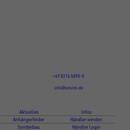
UNSINN Fahrzeugtechnik GmbH
Rainer Straße 23+25
86684
Holzheim
DE
Öffnungszeiten:
Mo bis Do 07:30 - 12:00 Uhr
und 13:00 - 17:00 Uhr
Fr 07:30 - 12:00 Uhr
+49 8276 5890-0
info@unsinn.de
Für Kunden
Für Händler
Aktuelles
Infos
Anhängerfinder
Händler werden
Sonderbau
Händler Login