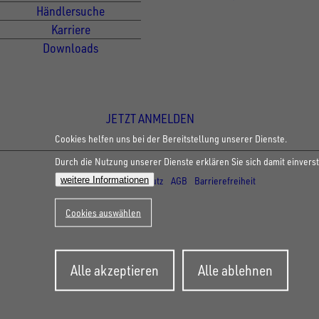
Händlersuche
Karriere
Downloads
Newsletter Anmeldung
JETZT ANMELDEN
Cookies helfen uns bei der Bereitstellung unserer Dienste.
Durch die Nutzung unserer Dienste erklären Sie sich damit einvers
© Copyright - UNSINN Fahrzeugtechnik
weitere Informationen
Impressum
Datenschutz
AGB
Barrierefreiheit
Cookies auswählen
Zustimmung
Alle akzeptieren
Alle ablehnen
zurückziehen